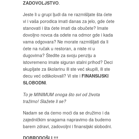
ZADOVOLJSTVO
.
Jeste li u grupi ljudi da ne razmišljate šta ćete
vi i vaša porodica imati danas za jelo, gde ćete
stanovati i šta ćete imati da obučete? Imate
dovoljno novca da odete na odmor gde i kada
vama odgovara? Ne morate razmišljati da li
ćete na ručak u restoran, a niste ni u
dugovima? Štedite za svoju penziju a
istovremeno imate siguran stalni prihod? Deci
skupljate za školarinu ili ste već skupili, ili ste
decu već odškolovali? Vi ste i
FINANSIJSKI
SLOBODNI
.
To je MINIMUM onoga što svi od života
tražimo! Slažete li se?
Nadam se da ćemo moći da se družimo i da
zajedničkim snagama napravimo da budemo
barem zdravi, zadovoljni i finansijski slobodni.
DOBRODOŠLI !!!