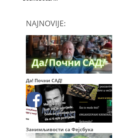
NAJNOVIJE:
Да! Почни САД!
Занимљивости са Фејсбука