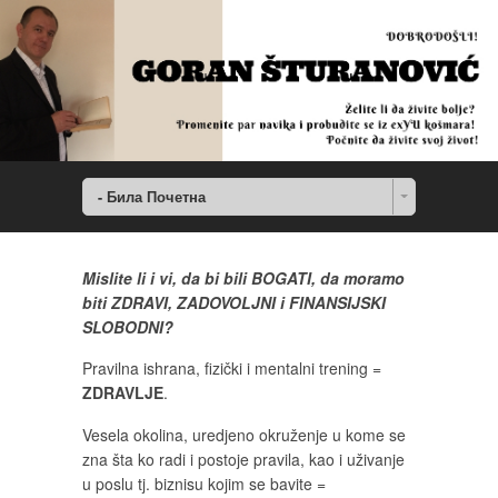
- Била Почетна
Mislite li i vi, da bi bili BOGATI, da moramo
biti ZDRAVI, ZADOVOLJNI i FINANSIJSKI
SLOBODNI?
Pravilna ishrana, fizički i mentalni trening =
ZDRAVLJE
.
Vesela okolina, uredjeno okruženje u kome se
zna šta ko radi i postoje pravila, kao i uživanje
u poslu tj. biznisu kojim se bavite =