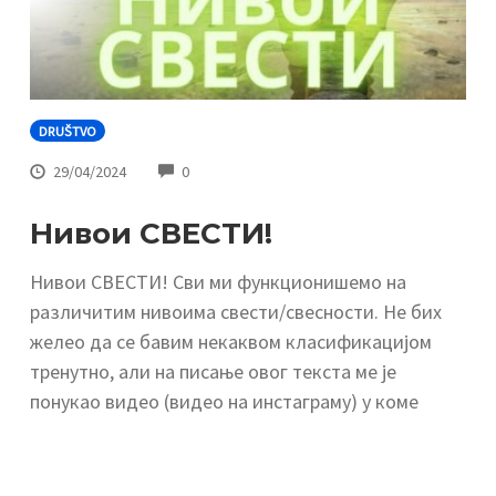
DRUŠTVO
COMMENTS
29/04/2024
0
Нивои СВЕСТИ!
Нивои СВЕСТИ! Сви ми функционишемо на
различитим нивоима свести/свесности. Не бих
желео да се бавим некаквом класификацијом
тренутно, али на писање овог текста ме је
понукао видео (видео на инстаграму) у коме