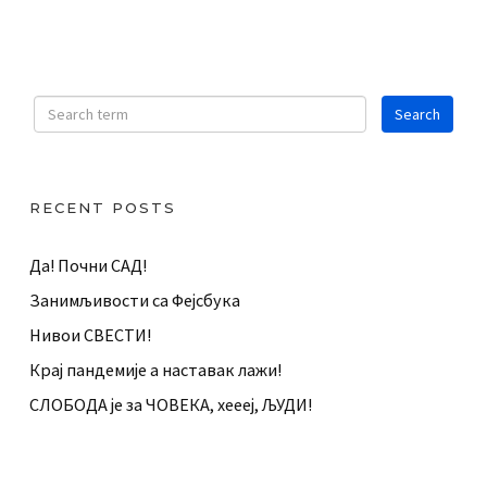
RECENT POSTS
Да! Почни САД!
Занимљивости са Фејсбука
Нивои СВЕСТИ!
Крај пандемије а наставак лажи!
СЛОБОДА је за ЧОВЕКА, хеееј, ЉУДИ!