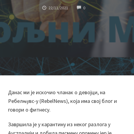
COMMENTS
22/11/2021
0
Данас ми је искочио чланак о девојци, на
Ребелњувс-у (RebelNews), која има свој блог и
говори о фитнесу.
Завршила је у карантину из неког разлога у
Аустралији и добила писмену опомену јер је