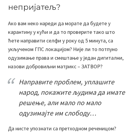
непријатељ?
Ако вам неко нареди да морате да будете у
карантину у кући и да то проверите тако што
ћете направити селфи у року од 5 минута, са
укљученом ГПС локацијом? Није ли то потпуно
одузимање права и смештање у један дигитални,
назови добровиљни матрикс – ЗАТВОР?
Направите проблем, уплашите
народ, покажите људима да имате
решење, али мало по мало
одузимајте им слободу…
Да нисте упознати са претходном реченицом?