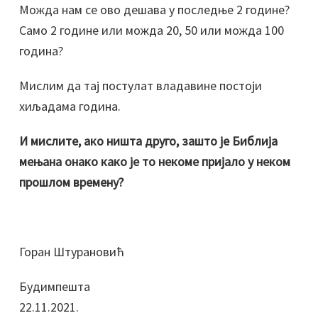
Можда нам се ово дешава у последње 2 године?
Само 2 године или можда 20, 50 или можда 100
година?
Мислим да тај постулат владавине постоји
хиљадама година.
И мислите, ако ништа друго, зашто је Библија
мењана онако како је то некоме пријало у неком
прошлом времену?
Горан Штурановић
Будимпешта
22.11.2021.