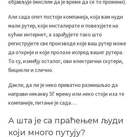
објављује (мислим да је време да се то промени).
Али сада опет постоји компанија, која вам нуди
мали рутер, који инсталирате и повезујете на
кућни интернет, а зарађујете тако што
региструјете све производе које ваш рутер може
да открије и који пролазе испред вашег рутера.
То су, између осталог, ови електрични скутери,
бицикли и слично.
Дакле, да ли је неко приватно размишљао да
направи некакву 5Г мрежу или неко стоји иза те
компаније, питање је сада…
А шта је са праћењем људи
који много путују?