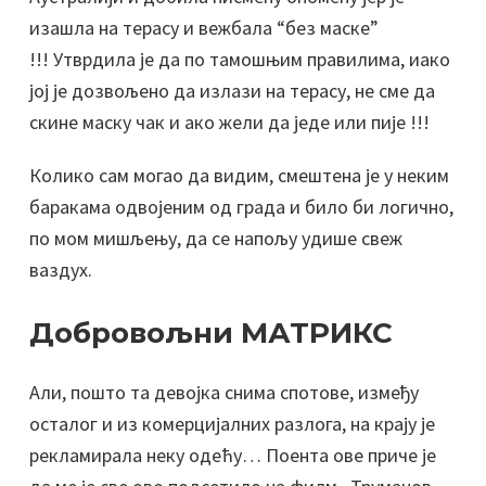
изашла на терасу и вежбала “без маске”
!!!
Утврдила је да по тамошњим правилима, иако
јој је дозвољено да излази на терасу, не сме да
скине маску чак и ако жели да једе или пије !!!
Колико сам могао да видим, смештена је у неким
баракама одвојеним од града и било би логично,
по мом мишљењу, да се напољу удише свеж
ваздух.
Добровољни МАТРИКС
Али, пошто та девојка снима спотове, између
осталог и из комерцијалних разлога, на крају је
рекламирала неку одећу… Поента ове приче је