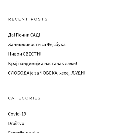
RECENT POSTS
Да! Почни САД!
Занимљивости са Фејсбука
Нивои СВЕСТИ!
Крај пандемије а наставак лажи!
СЛОБОДА је за ЧОВЕКА, хеееј, ЉУДИ!
CATEGORIES
Covid-19
Društvo
Esencijalna ulja