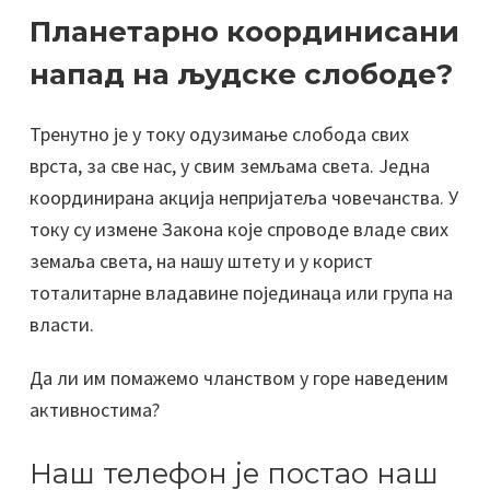
Планетарно координисани
напад на људске слободе?
Тренутно је у току одузимање слобода свих
врста, за све нас, у свим земљама света. Једна
координирана акција непријатеља човечанства. У
току су измене Закона које спроводе владе свих
земаља света, на нашу штету и у корист
тоталитарне владавине појединаца или група на
власти.
Да ли им помажемо чланством у горе наведеним
активностима?
Наш телефон је постао наш