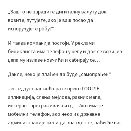
„Зашто не зарадите дигиталну валуту док
возите, путујете, ако је ваш посао да
испоручујете робу?“
И таква компанија постоји. У реклами
бициклиста има телефон у џепу и док се вози, из
џепа му излазе новчићи и сабирају се…
Дакле, неко је плаћен да буде „самопраћен“.
Јесте, дуго нас већ прате преко ГООГЛЕ
апликација, слања мејлова, разних мапа,
интернет претраживача итд… Ако имате
мобилни телефон, ако неко из државне
администрације жели да зна где сте, наћи ће вас.