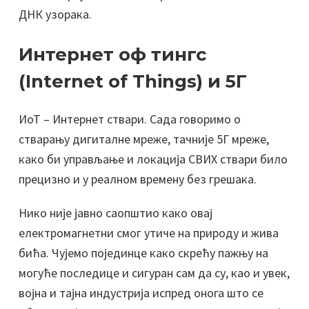
ДНК узорака.
Интернет оф тингс
(Internet of Things) и 5Г
ИоТ – Интернет ствари. Сада говоримо о
стварању дигиталне мреже, тачније 5Г мреже,
како би управљање и локација СВИХ ствари било
прецизно и у реалном времену без грешака.
Нико није јавно саопштио како овај
електромагнетни смог утиче на природу и жива
бића. Чујемо појединце како скрећу пажњу на
могуће последице и сигуран сам да су, као и увек,
војна и тајна индустрија испред онога што се