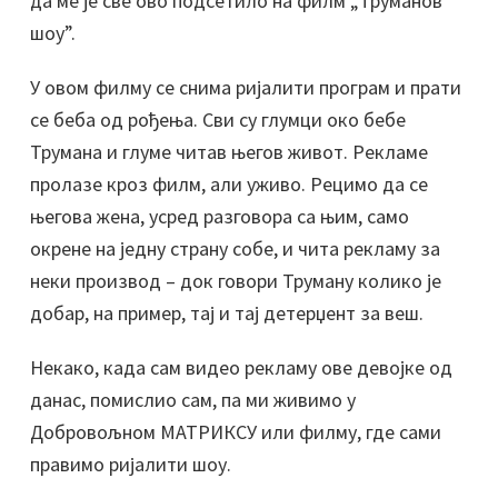
да ме је све ово подсетило на филм „Труманов
шоу”.
У овом филму се снима ријалити програм и прати
се беба од рођења. Сви су глумци око бебе
Трумана и глуме читав његов живот.
Рекламе
пролазе кроз филм, али уживо. Рецимо да се
његова жена, усред разговора са њим, само
окрене на једну страну собе, и чита рекламу за
неки производ – док говори Труману колико је
добар, на пример, тај и тај детерџент за веш.
Некако, када сам видео рекламу ове девојке од
данас, помислио сам, па ми живимо у
Добровољном МАТРИКСУ или филму, где сами
правимо ријалити шоу.