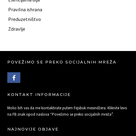
Pravilna ishrana
Preduzetništvo
Zdravlje
POVEŽIMO SE PREKO SOCIJALNIH MREŽA
FACEBOOK PROFILE
KONTAKT INFORMACIJE
Molio bih vas da me kontaktirate putem Fejsbuk mesindžera. Kliknite levo
na FB znak ispod naslova “Povežimo se preko socijalnih mreža”.
NAJNOVIJE OBJAVE